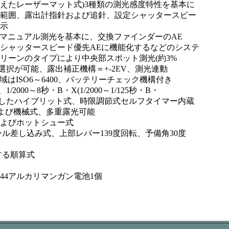
えたレーザーマット式)3種類の測光感度特性を基本に
測光範囲、露出計指針および追針、設定シャッタースピー
示
致式マニュアル測光を基本に、交換ファインダーのAE
でシャッタースピード優先AEに機能化するなどのシステ
リーンのタイプにより中央部スポット測光(約3%
の選択が可能、露出補正機構＝+-2EV、測光連動
度使用域はISO6～6400、バッテリーチェック機構付き
00～8秒・B・X(1/2000～1/125秒・B・
御式としたハイブリット式、時限調節式セルフタイマー内蔵
および機械式、多重露光可能
およびホットシュー式
ル差し込み式、上部レバー139度回転、予備角30度
する順算式
LR44アルカリマンガン電池1個