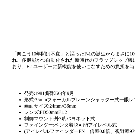
「向こう10年間は不変」と謳ったF-1の誕生からまさに1
れ、多機能かつ自動化された新時代のフラッグシップ機に
おり、F-1ユーザーに新機能を使いこなすための負担を
発売:1981(昭和56)年9月
形式:35mmフォーカルプレーンシャッター式一眼
画面サイズ:24mm×36mm
レンズ:FD50mmF1.2
制御マウント:外3爪バヨネット式
ファインダー:ペンタ着脱可能アイレベル式
(アイレベルファインダーFN＝倍率0.8倍、視野率