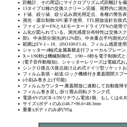
距離計、その周辺にマイクロプリズム式距離計を備
13タイプ32種の交換スクリーン完備、視野内に
ド値、絞り値、絞り込み測光用定点、各種の警告表
測光・露出制御:SPC素子使用、TTL開放追針合
ファインダーFNとAEモータードライブFNの使用
ム化が図られている。測光感度分布特性は交換スク
部)、中央部分測光(約12%部)、中央重点平均測光
範囲はEV-1～18、(ISO100:F1.4)、フィルム感
シャッター:4軸式金属幕横走行フォーカルプレーン、1/20
X＝1/90秒は機械制御式、1/90～8秒を電子制
(電子音作動報知)、シャッターレリーズは電磁式
シンクロ接点:X接点抜け止め式ドイツ型ソケット
フィルム装填・給送:ロック機構付き裏蓋開閉スプー
(小刻み巻き上げ可能)
フィルムカウンター:裏蓋開放に連動して自動復帰
フィルム巻き戻し:折り畳み回転クランク式
電源:6Vの2CR-1/3Nリチウム電池1個、もしくは4
サイズ:(ボディのみ)146.7×96.6×48.3mm
重量:(ボディのみ)約795g