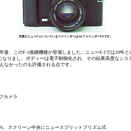
写真のニューF-1についているファインダーはAEファインダーFNです。
0年後、このF-1後継機種が登場しました。ニューF-1では1
なりまし。ボディーは電子制御化され、その結果高度なシステム
与えなかったのも評価される点です。
レフカメラ
97%、スクリーン中央にニュースプリットプリズム式