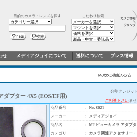
目的のカメラ・レンズを探す
こだわり検索
わせ
メディアジョイについて
送料について
プレス情報
分割クレジット
ダプター 4X5 (EOS/EF用)
ご相談下さい
ませ
商品番号
：
No. 8621
メーカー
：
メディアジョイ
商品名
：
MJ ビューカメラ アダプター 4
カテゴリ
：
カメラ関連アクセサリー・