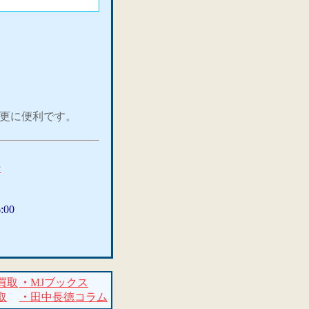
て更に便利です。
ン
:00
買取
・
MJブックス
取
・
田中長徳コラム