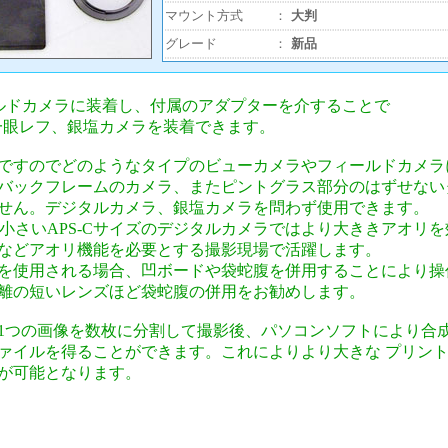
マウント方式
：
大判
グレード
：
新品
ールドカメラに装着し、付属のアダプターを介することで
の一眼レフ、銀塩カメラを装着できます。
ですのでどのようなタイプのビューカメラやフィールドカメラ
バックフレームのカメラ、またピントグラス部分のはずせない
せん。デジタルカメラ、銀塩カメラを問わず使用できます。
が小さいAPS-Cサイズのデジタルカメラではより大ききアオリ
などアオリ機能を必要とする撮影現場で活躍します。
ンズを使用される場合、凹ボードや袋蛇腹を併用することにより
離の短いレンズほど袋蛇腹の併用をお勧めします。
1つの画像を数枚に分割して撮影後、パソコンソフトにより合
ァイルを得ることができます。これによりより大きな プリン
が可能となります。