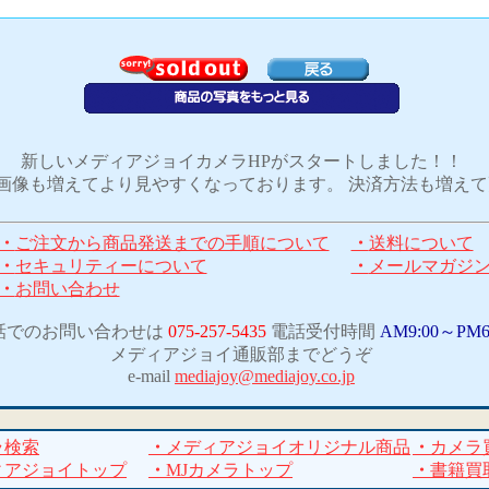
新しいメディアジョイカメラHPがスタートしました！！
画像も増えてより見やすくなっております。 決済方法も増え
・
ご注文から商品発送までの手順について
・
送料について
・
セキュリティーについて
・
メールマガジ
・
お問い合わせ
話でのお問い合わせは
075-257-5435
電話受付時間
AM9:00～PM6
メディアジョイ通販部までどうぞ
e-mail
mediajoy@mediajoy.co.jp
ラ検索
・
メディアジョイオリジナル商品
・
カメラ
ィアジョイトップ
・
MJカメラトップ
・
書籍買