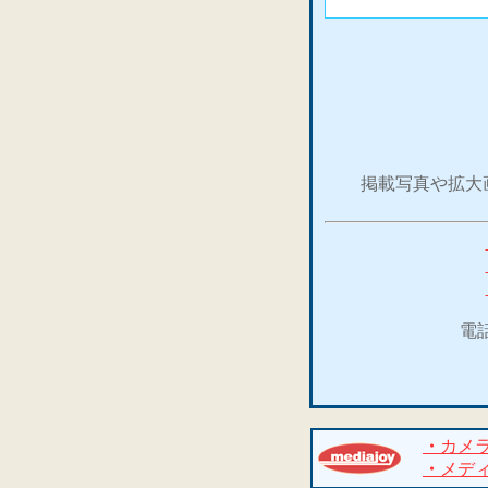
掲載写真や拡大
電
・
カメ
・
メデ