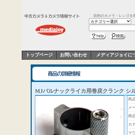
目的のカメラ・レンズを
トップページ
お問い合わせ
メディアジョイに
MJバルナックライカ用巻戻クランク シ
商
メ
商
カ
マ