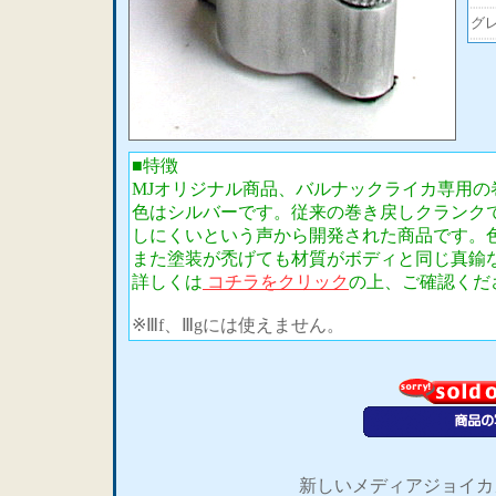
グ
■特徴
MJオリジナル商品、バルナックライカ専用の
色はシルバーです。従来の巻き戻しクランク
しにくいという声から開発された商品です。
また塗装が禿げても材質がボディと同じ真鍮
詳しくは
コチラをクリック
の上、ご確認くだ
※Ⅲf、Ⅲgには使えません。
新しいメディアジョイカ