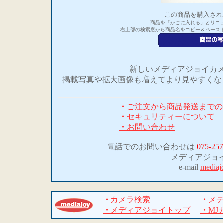
この商品を購入され
商品を「かごに入れる」とリニ
右上部の検索窓から商品名をコピー＆ペース
新しいメディアジョイカメ
掲載写真や拡大画像も増えてより見やすくな
・
ご注文から商品発送までの
・
セキュリティーについて
・
お問い合わせ
電話でのお問い合わせは
075-257
メディアジョ
e-mail
mediaj
・
カメラ検索
・
メ
・
メディアジョイトップ
・
MJ