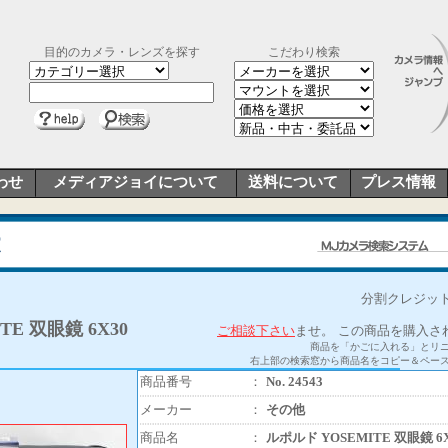
目的のカメラ・レンズを探す
こだわり検索
わせ
メディアジョイについて
送料について
プレス情報
分割クレジット
TE 双眼鏡 6X30
ご相談下さい
ませ。
この商品を購入さ
商品を「かごに入れる」とリ
右上部の検索窓から商品名をコピー＆ペー
商品番号
：
No. 24543
メーカー
：
その他
商品名
：
ルポルド YOSEMITE 双眼鏡 6X