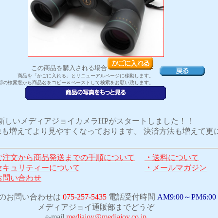
この商品を購入される場合
商品を「かごに入れる」とリニューアルページに移動します。
部の検索窓から商品名をコピー＆ペーストして検索をお願い致します。
新しいメディアジョイカメラHPがスタートしました！！
も増えてより見やすくなっております。 決済方法も増えて更
ご注文から商品発送までの手順について
・
送料について
セキュリティーについて
・
メールマガジン
お問い合わせ
のお問い合わせは
075-257-5435
電話受付時間
AM9:00～PM6:00
メディアジョイ通販部までどうぞ
e-mail
mediajoy@mediajoy.co.jp