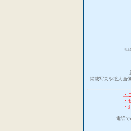
右上
掲載写真や拡大画像
・
・
・
電話で