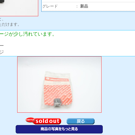
グレード
：
新品
と、
ただけます。
ージが少し汚れています。
ー
ジ