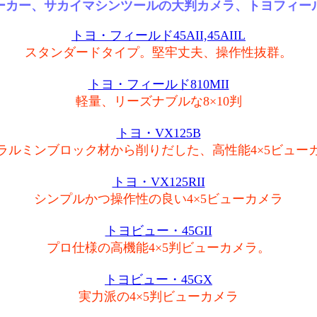
ーカー、サカイマシンツールの大判カメラ、トヨフィー
トヨ・フィールド45AII,45AIIL
スタンダードタイプ。堅牢丈夫、操作性抜群。
トヨ・フィールド810MII
軽量、リーズナブルな8×10判
トヨ・VX125B
ラルミンブロック材から削りだした、高性能4×5ビュー
トヨ・VX125RII
シンプルかつ操作性の良い4×5ビューカメラ
トヨビュー・45GII
プロ仕様の高機能4×5判ビューカメラ。
トヨビュー・45GX
実力派の4×5判ビューカメラ