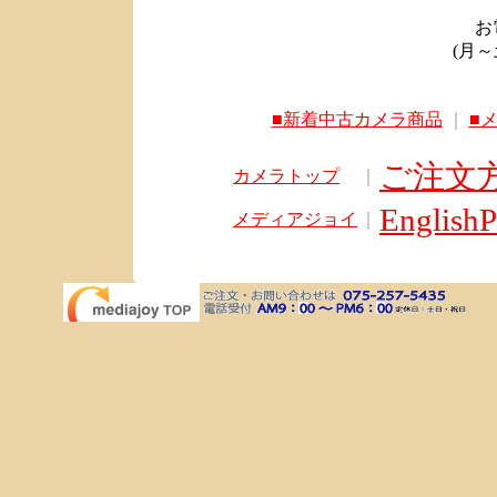
お電
(月～土
■新着中古カメラ商品
｜
■
ご注文
カメラトップ
｜
English
メディアジョイ
｜