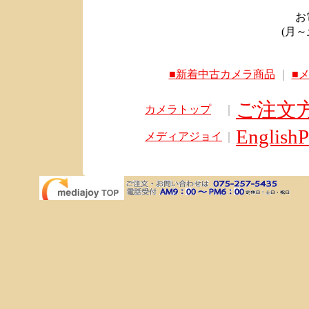
お電
(月～土
■新着中古カメラ商品
｜
■
ご注文
カメラトップ
｜
English
メディアジョイ
｜